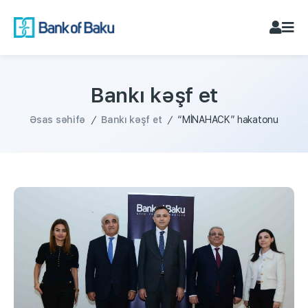
Bankı kəşf et
Əsas səhifə
/
Bankı kəşf et
/
“MİNAHACK” hakatonu