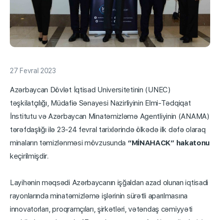
27 Fevral 2023
Azərbaycan Dövlət İqtisad Universitetinin (UNEC)
təşkilatçılığı, Müdafiə Sənayesi Nazirliyinin Elmi-Tədqiqat
İnstitutu və Azərbaycan Minatəmizləmə Agentliyinin (ANAMA)
tərəfdaşlığı ilə 23-24 fevral tarixlərində ölkədə ilk dəfə olaraq
minaların təmizlənməsi mövzusunda
“MİNAHACK” hakatonu
keçirilmişdir.
Layihənin məqsədi Azərbaycanın işğaldan azad olunan iqtisadi
rayonlarında minatəmizləmə işlərinin sürətli aparılmasına
innovatorları, proqramçıları, şirkətləri, vətəndaş cəmiyyəti