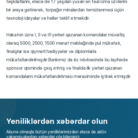
təşkilatlarını, eləcə də 17 yaşdan yuxarı ən fəal icma üzvlərini
bir araya gətirərək, torpağın minalardan təmizlənməsi üçün
texnoloji ideyalar və həllər təklif etməkdir.
Hakaton üzrə I, II və III yerləri qazanan komandalar müvafiq
olaraq 5000, 2500, 1500 manat məbləğində pul mükafatı,
finalçılar isə qiymətl hədiyyələr və diplomlarla
mükafatlandırılmışdır.Bankımız da öz növbəsində bu layihədə
sponsor qismində çıxış etmiş və finalda ilk yerləri qazanan
komandaların mükafatlandırlıması mərasimində iştirak etmişdir.
Yeniliklərdən xəbərdar olun
Abunə olmaqla bütün yeniliklərimizdən eləcə də aktiv
vakansiyalardan xəbərdar ola bilərsiniz