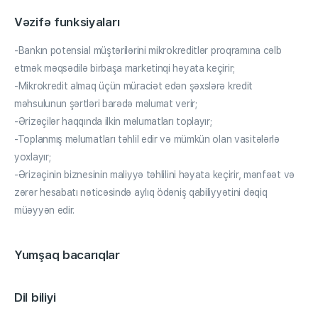
Vəzifə funksiyaları
-Bankın potensial müştərilərini mikrokreditlər proqramına cəlb
etmək məqsədilə birbaşa marketinqi həyata keçirir;
-Mikrokredit almaq üçün müraciət edən şəxslərə kredit
məhsulunun şərtləri barədə məlumat verir;
-Ərizəçilər haqqında ilkin məlumatları toplayır;
-Toplanmış məlumatları təhlil edir və mümkün olan vasitələrlə
yoxlayır;
-Ərizəçinin biznesinin maliyyə təhlilini həyata keçirir, mənfəət və
zərər hesabatı nəticəsində aylıq ödəniş qabiliyyətini dəqiq
müəyyən edir.
Yumşaq bacarıqlar
Dil biliyi