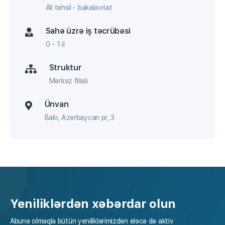
Ali təhsil - bakalavriat
Sahə üzrə iş təcrübəsi
0 - 1 il
Struktur
Mərkəz filialı
Ünvan
Bakı, Аzərbaycan pr, 3
Yeniliklərdən xəbərdar olun
Abunə olmaqla bütün yeniliklərimizdən eləcə də aktiv