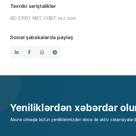
Texniki səriştəliklər
ISO 27001, NIST, COBIT və s. üzrə
Sosial şəbəkələrdə paylaş
Yeniliklərdən xəbərdar olu
Abunə olmaqla bütün yeniliklərimizdən eləcə də aktiv vakansiyalarda