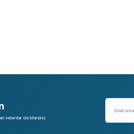
n
n xəbərdar ola bilərsiniz