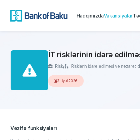
Haqqımızda
Vakansiyalar
Tə
İT risklərinin idarə edilm
Risk
Risklərin idarə edilməsi və nəzarət d
31 İyul 2026
Vəzifə funksiyaları