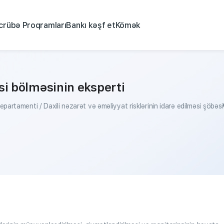
crübə Proqramları
Bankı kəşf et
Kömək
əsi bölməsinin eksperti
epartamenti / Daxili nəzarət və əməliyyat risklərinin idarə edilməsi şöbəsi