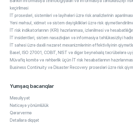
Bankın informasiya texnologiyaları və informasiya təhlükəsizliyi ris
keçirilməsi
İT prosesləri, sistemləri və layihələri üzrə risk analizlərinin aparılmas
Yeni məhsul, xidmət və sistem dəyişiklikləri üzrə risk qiymətləndirilm
İT risk indikatorlarının (KRI) hazırlanması, izlənilməsi və hesabatlılığın
İT insidentləri, sistem nasazlıqları və informasiya təhlükəsizliyi hadis
İT sahəsi üzrə daxili nəzarət mexanizmlərinin effektivliyinin qiymətlən
Basel, ISO 27001, COBIT, NIST və digər beynəlxalq təcrübələrə uyğu
Müvafiq komitə və rəhbərlik üçün İT risk hesabatlarının hazırlanmas
Business Continuity və Disaster Recovery prosesləri üzrə risk qiymə
Yumşaq bacarıqlar
Məsuliyyət
Nəticəyə yönümlülük
Qərarvermə
Detallara diqqət