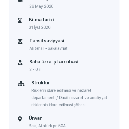
26 May 2026
Bitmə tarixi
31 İyul 2026
Təhsil səviyyəsi
Ali təhsil - bakalavriat
Sahə üzrə iş təcrübəsi
2 - 0 il
Struktur
Risklərin idarə edilməsi və nəzarət
departamenti / Daxili nəzarət və əməliyyat
risklərinin idarə edilməsi şöbəsi
Ünvan
Bakı, Atatürk pr. 50A