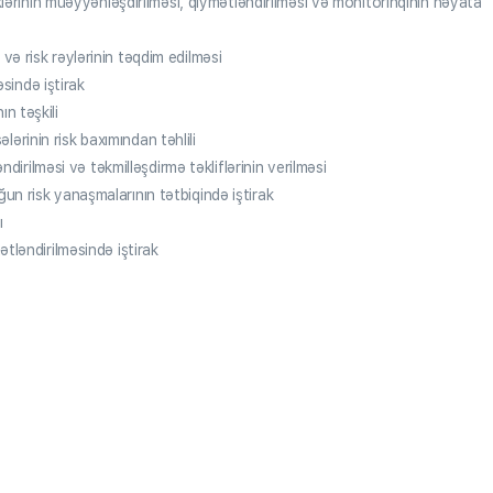
klərinin müəyyənləşdirilməsi, qiymətləndirilməsi və monitorinqinin həyata
ı və risk rəylərinin təqdim edilməsi
əsində iştirak
ın təşkili
ələrinin risk baxımından təhlili
dirilməsi və təkmilləşdirmə təkliflərinin verilməsi
n risk yanaşmalarının tətbiqində iştirak
ı
tləndirilməsində iştirak