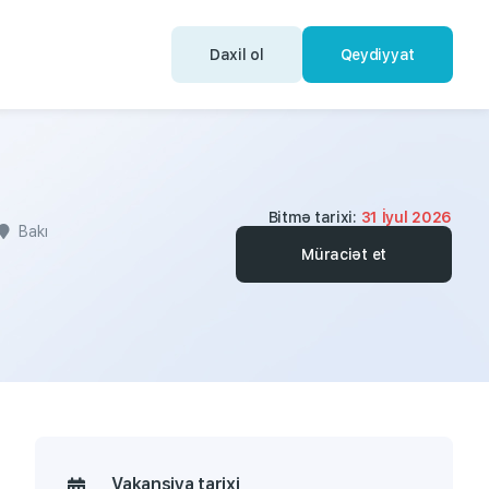
Daxil ol
Qeydiyyat
Bitmə tarixi:
31 İyul 2026
Bakı
Müraciət et
Vakansiya tarixi