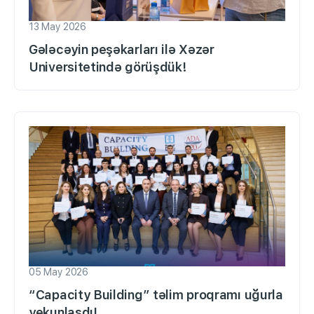
13 May 2026
Gələcəyin peşəkarları ilə Xəzər
Universitetində görüşdük!
05 May 2026
“Capacity Building” təlim proqramı uğurla
yekunlaşdı!