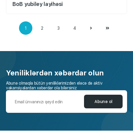
BoB yubiley layihəsi
1
2
3
4
Yeniliklərdən xəbərdar olun
Abunə olmaqla bütün yeniliklərimizdən eləcə də aktiv
vakansiyalardan xəbərdar ola bilərsiniz
Abunə ol