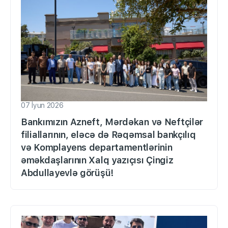
07 İyun 2026
Bankımızın Azneft, Mərdəkan və Neftçilər
filiallarının, eləcə də Rəqəmsal bankçılıq
və Komplayens departamentlərinin
əməkdaşlarının Xalq yazıçısı Çingiz
Abdullayevlə görüşü!